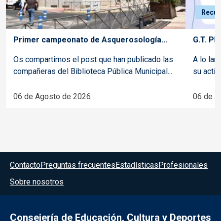
Recur
Primer campeonato de Asquerosología...
G.T. Pl
Os compartimos el post que han publicado las
A lo lar
compañeras del Biblioteca Pública Municipal...
su activ
06 de Agosto de 2026
06 de A
Menú del pie
Contacto
Preguntas frecuentes
Estadísticas
Profesionales
Sobre nosotros
Consejería de Educación, Cultura y Deportes