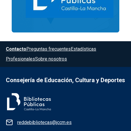
Menú del pie
Contacto
Preguntas frecuentes
Estadísticas
Profesionales
Sobre nosotros
Consejería de Educación, Cultura y Deportes
Información de la institución
reddebibliotecas@jccm.es