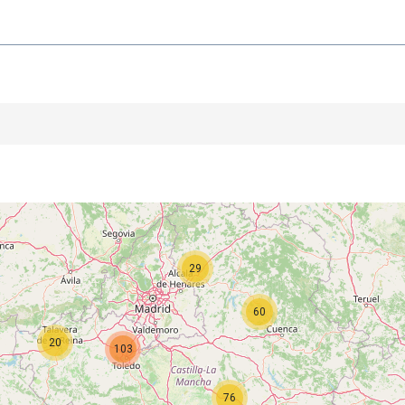
29
60
20
103
76