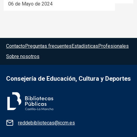
06 de Mayo de 2024
Menú del pie
Contacto
Preguntas frecuentes
Estadísticas
Profesionales
Sobre nosotros
Consejería de Educación, Cultura y Deportes
Información de la institución
reddebibliotecas@jccm.es