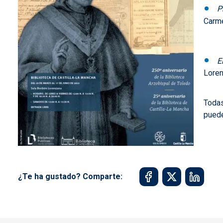
P
Carme
E
Loren
Todas
puede
¿Te ha gustado? Comparte: