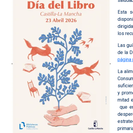
saludab
Esta se
disponi
dirigid
los rec
Las guí
de la D
página 
La alim
Consum
suficie
y promo
mitad 
que en
desper
estrate
primari