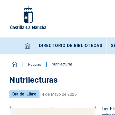
Pasar al contenido principal
Navegación principal
DIRECTORIO DE BIBLIOTECAS
S
Nutrilecturas
Noticias
Nutrilecturas
Día del Libro
14 de Mayo de 2026
Las bib