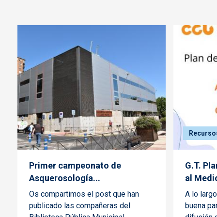
Recurso
Primer campeonato de
G.T. Pl
Asquerosología...
al Medio
Os compartimos el post que han
A lo larg
publicado las compañeras del
buena par