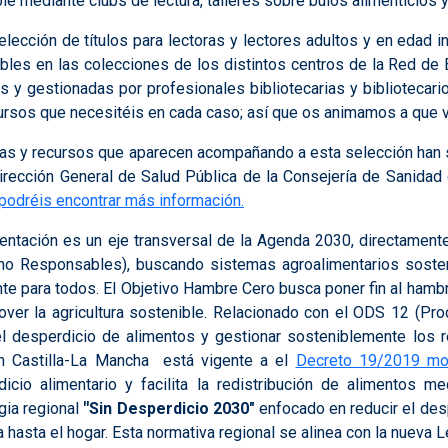
le mediante clubs de lectura, talleres sobre bulos alimenticios y
lección de títulos para lectoras y lectores adultos y en edad in
bles en las colecciones de los distintos centros de la Red de 
as y gestionadas por profesionales bibliotecarias y biblioteca
ursos que necesitéis en cada caso; así que os animamos a que vi
as y recursos que aparecen acompañando a esta selección han s
irección General de Salud Pública de la Consejería de Sanida
podréis encontrar más información.
entación es un eje transversal de la Agenda 2030, directamen
o Responsables), buscando sistemas agroalimentarios sosteni
nte para todos.
El Objetivo Hambre Cero busca poner fin al hambre,
ver la agricultura sostenible.
Relacionado con el ODS 12 (Pro
el desperdicio de alimentos y gestionar sosteniblemente los 
 Castilla-La Mancha está vigente a el
Decreto 19/2019 mod
dicio alimentario y facilita la redistribución de alimentos 
gia regional
"
Sin Desperdicio 2030"
enfocado en reducir el des
a hasta el hogar.
Esta normativa regional se alinea con la nueva
L